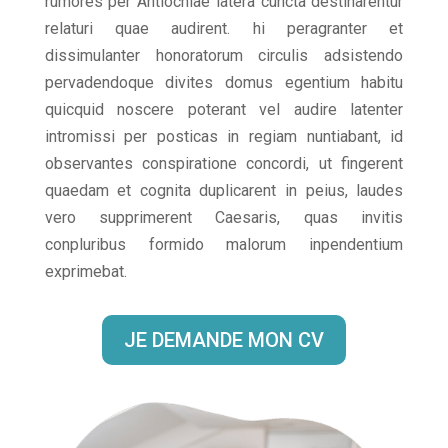
rumores per Antiochiae latera cuncta destinarentur
relaturi quae audirent. hi peragranter et
dissimulanter honoratorum circulis adsistendo
pervadendoque divites domus egentium habitu
quicquid noscere poterant vel audire latenter
intromissi per posticas in regiam nuntiabant, id
observantes conspiratione concordi, ut fingerent
quaedam et cognita duplicarent in peius, laudes
vero supprimerent Caesaris, quas invitis
conpluribus formido malorum inpendentium
exprimebat.
JE DEMANDE MON CV